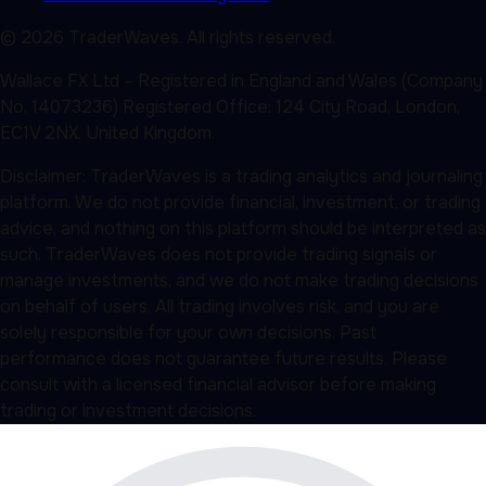
© 2026 TraderWaves. All rights reserved.
Wallace FX Ltd – Registered in England and Wales (Company
No. 14073236) Registered Office: 124 City Road, London,
EC1V 2NX, United Kingdom.
Disclaimer: TraderWaves is a trading analytics and journaling
platform. We do not provide financial, investment, or trading
advice, and nothing on this platform should be interpreted as
such. TraderWaves does not provide trading signals or
manage investments, and we do not make trading decisions
on behalf of users. All trading involves risk, and you are
solely responsible for your own decisions. Past
performance does not guarantee future results. Please
consult with a licensed financial advisor before making
trading or investment decisions.