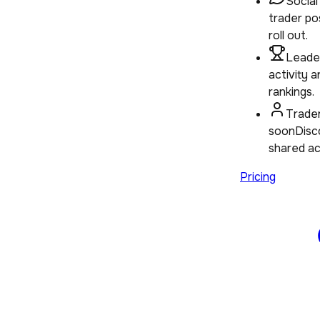
Social
trader po
roll out.
Leade
activity 
rankings.
Trader
soon
Disc
shared act
Pricing