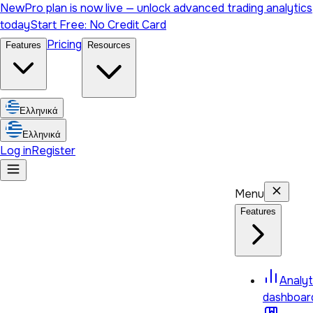
New
Pro plan is now live — unlock advanced trading analytics
today
Start Free: No Credit Card
Pricing
Features
Resources
Ελληνικά
Ελληνικά
Log in
Register
Menu
Features
Analyt
dashboard