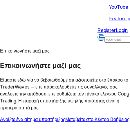
YouTube
Feature p
Register
Login
Επικοινωνήστε μαζί μας
Επικοινωνήστε μαζί μας
Είμαστε εδώ για να βεβαιωθούμε ότι αξιοποιείτε στο έπακρο το
TraderWaves — είτε παρακολουθείτε τις συναλλαγές σας,
αναλύετε την απόδοση, είτε ρυθμίζετε τον πίνακα ελέγχου Copy
Trading. Η παροχή υποστήριξης υψηλής ποιότητας είναι η
προτεραιότητά μας.
Ανοίξτε ένα αίτημα υποστήριξης
Μεταβείτε στο Κέντρο Βοήθειας