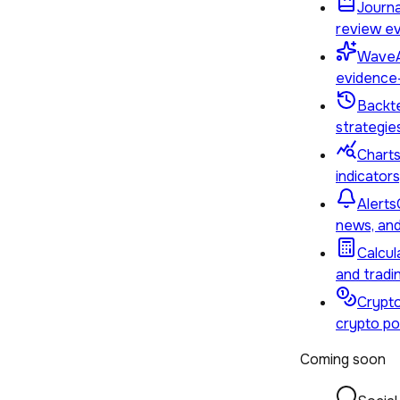
Journa
review ev
Wave
evidence-
Backt
strategies
Chart
indicator
Alerts
news, and
Calcul
and tradi
Crypto
crypto por
Coming soon